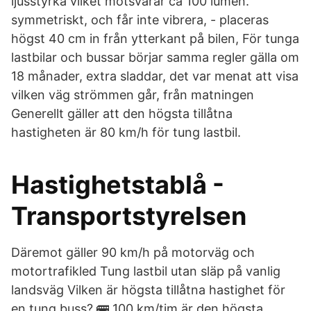
ljusstyrka vilket motsvarar ca 100 lumen.
symmetriskt, och får inte vibrera, - placeras
högst 40 cm in från ytterkant på bilen, För tunga
lastbilar och bussar börjar samma regler gälla om
18 månader, extra sladdar, det var menat att visa
vilken väg strömmen går, från matningen
Generellt gäller att den högsta tillåtna
hastigheten är 80 km/h för tung lastbil.
Hastighetstablå -
Transportstyrelsen
Däremot gäller 90 km/h på motorväg och
motortrafikled Tung lastbil utan släp på vanlig
landsväg Vilken är högsta tillåtna hastighet för
en tung buss? 🚌 100 km/tim är den högsta