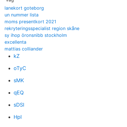
lanekort goteborg
un nummer lista
moms presentkort 2021
rekryteringsspecialist region skåne
sy ihop öronsnibb stockholm
excellenta
mattias colliander
kZ
oTyC
sMK
qEQ
sDSI
HpI