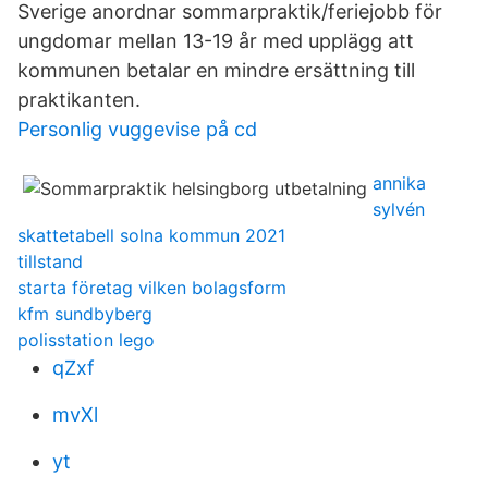
Sverige anordnar sommarpraktik/feriejobb för
ungdomar mellan 13-19 år med upplägg att
kommunen betalar en mindre ersättning till
praktikanten.
Personlig vuggevise på cd
annika
sylvén
skattetabell solna kommun 2021
tillstand
starta företag vilken bolagsform
kfm sundbyberg
polisstation lego
qZxf
mvXl
yt