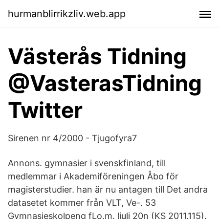
hurmanblirrikzliv.web.app
Västerås Tidning
@VasterasTidning
Twitter
Sirenen nr 4/2000 - Tjugofyra7
Annons. gymnasier i svenskfinland, till
medlemmar i Akademiföreningen Åbo för
magisterstudier. han är nu antagen till Det andra
datasetet kommer från VLT, Ve-. 53
Gymnasieskolpeng fLo.m. ljuli 20n (KS 2011.115).