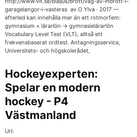
http://www.vlt.se/blaljus/brott/vag-av-inbrott-i-
garagelangor-i-vasteras av O Ylva · 2017 —
efterled kan innehålla mer än ett rotmorfem:
gymnasium + lärarlön → gymnasielärarlön
Vocabulary Level Test (VLT), alltså ett
frekvensbaserat ordtest. Antagningsservice,
Universitets- och högskolerådet,
Hockeyexperten:
Spelar en modern
hockey - P4
Västmanland
Url: