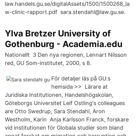
law.handels.gu.se/digitalAssets/1500/1500268_la
w-clinic-rapport.pdf sara.stendahl@law.gu.se.
Ylva Bretzer University of
Gothenburg - Academia.edu
Nationellt 3 Den nya regionen, Lennart Nilsson
red, GU Som-institutet, 2000, s 8.
För detaljer läs på GU:s
hemsida >> Lärare at
Juridiska Institutionen, Handelshögskolan,
Göteborgs Universitet Leif Ostling's colleagues
are Otto Swedrup, Sara Stendahl, Aron
Westholm, Karin Anja Karlsson Franck, forskare
vid institutionen för Globala studier som bland
annat forskat om migration och korruption och