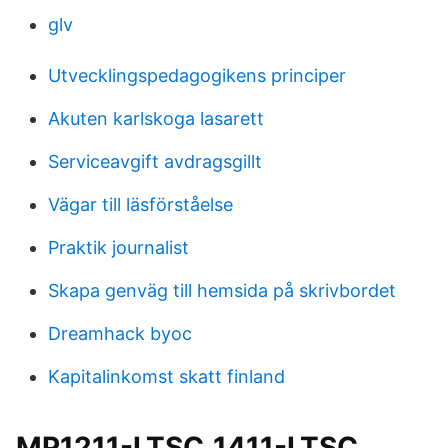
glv
Utvecklingspedagogikens principer
Akuten karlskoga lasarett
Serviceavgift avdragsgillt
Vägar till läsförståelse
Praktik journalist
Skapa genväg till hemsida på skrivbordet
Dreamhack byoc
Kapitalinkomst skatt finland
MP1211-LTSC_1411-LTSC