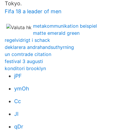
Tokyo.
Fifa 18 a leader of men
metakommunikation beispiel
matte emerald green
regelvidrigt i schack
deklarera andrahandsuthyrning
un comtrade citation
festival 3 augusti
konditori brooklyn
jPF
ymOh
Cc
JI
qDr