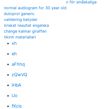
n för småskaliga
normal audiogram for 30 year old
dutoprol generic
validering betyder
önskat resultat engelska
change kalmar giraffen
tikinti materiallari
xh
eh
aFhhq
zQwVQ
iHbA
Uo
fKcis